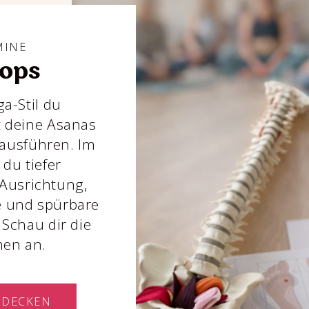
MINE
ops
a-Stil du
st deine Asanas
ausführen. Im
du tiefer
 Ausrichtung,
 und spürbare
Schau dir die
men an.
TDECKEN