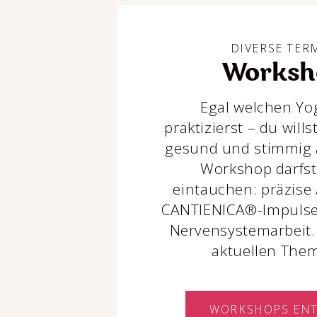
DIVERSE TER
Worksh
Egal welchen Yog
praktizierst – du will
gesund und stimmig 
Workshop darfst 
eintauchen: präzise
CANTIENICA®-Impulse
Nervensystemarbeit. 
aktuellen The
WORKSHOPS EN