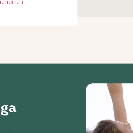
cher.ch
oga