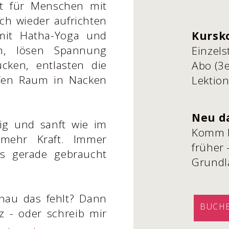
ist für Menschen mit
ich wieder aufrichten
 mit Hatha-Yoga und
Kursk
en, lösen Spannung
Einzel
cken, entlasten die
Abo (3e
ffen Raum in Nacken
Lektio
Neu d
hig und sanft wie im
Komm b
mehr Kraft. Immer
früher 
s gerade gebraucht
Grundl
enau das fehlt? Dann
BUCHE
tz - oder schreib mir