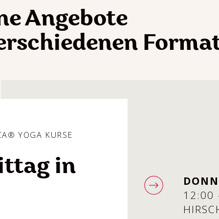
ne Angebote
verschiedenen Forma
CA® YOGA KURSE
ttag in
DONN
12:00 
HIRSC