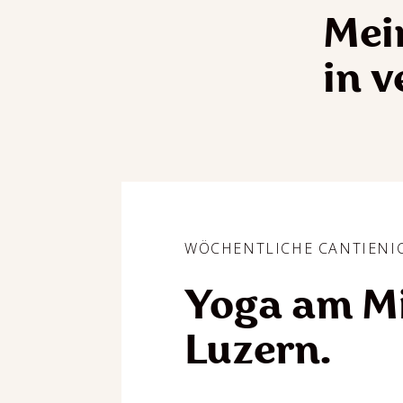
Mei
in 
WÖCHENTLICHE CANTIENI
Yoga am Mi
Luzern.