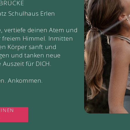
NBRÜCKE
atz Schulhaus Erlen
e, vertiefe deinen Atem und
 freiem Himmel. Inmitten
en Körper sanft und
gen und tanken neue
 Auszeit für DICH.
men. Ankommen.
EINEN
Z