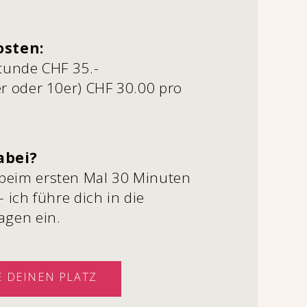
osten:
stunde CHF 35.-
r oder 10er) CHF 30.00 pro
n
abei?
eim ersten Mal 30 Minuten
– ich führe dich in die
agen ein.
 DEINEN PLATZ