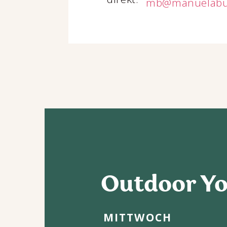
mb@manuelabu
Outdoor Y
MITTWOCH